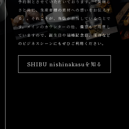
予約制とさせていただいております。
「美味し
さと共に、生産者様の素材への想いをお伝えす
る」。
それこそが、当店が目指していることで
す。
メインのカウンターの他、
個室もご用意し
ていますので、
誕生日や結婚記念日、
接待など
のビジネスシーンにもぜひご利用ください。
SHIBU nishinakasuを知る