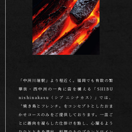
「中洲川端駅」より程近く。
福岡でも有数の繁
華街・西中洲の一角に店を構える
「SHIBU
nishinakasu（シブ ニシナカス）」では、
〝焼き鳥とフレンチ〟をコンセプトとしたおま
かせコースのみをご提供しております。
一皿ご
とに趣向を凝らした仕掛けを施し、心躍るよう
なひとときを演出。
料理のみのプランとワイン